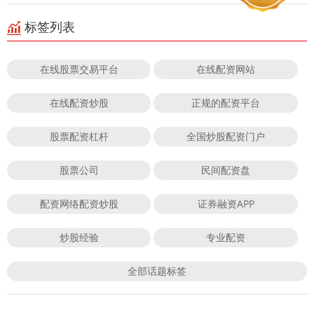
标签列表
在线股票交易平台
在线配资网站
在线配资炒股
正规的配资平台
股票配资杠杆
全国炒股配资门户
股票公司
民间配资盘
配资网络配资炒股
证券融资APP
炒股经验
专业配资
全部话题标签