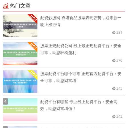
热门文章
配资炒股网 双塔食品股票表现强势，迎来新一
轮上涨行情
281
股票正规配资公司 线上最正规配资平台：安全
可靠，助您轻松盈利
276
股票配资平台哪个可靠 正规官方配资平台：安
全可靠，助您财富增
245
4
配资平台有哪些 专业线上配资平台：安全高
效，助您财富增值！
242