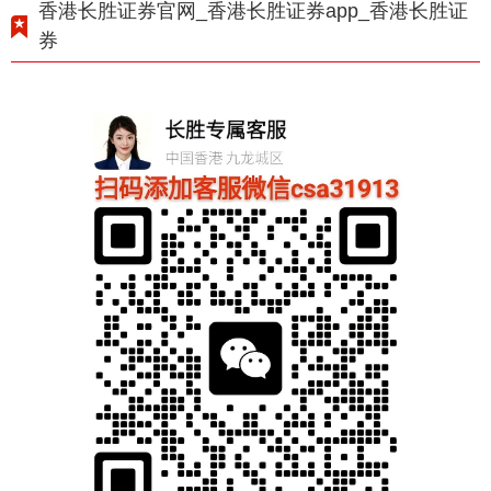
香港长胜证券官网_香港长胜证券app_香港长胜证
券