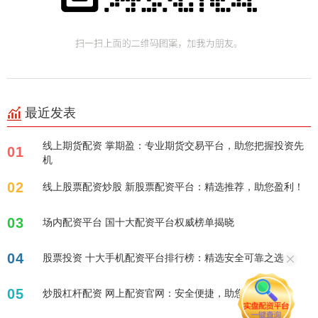
最近发表
线上期货配资 掌期盈：专业期货交易平台，助您把握投资先
01
机
02
线上股票配资炒股 新股票配资平台：精选推荐，助您盈利！
03
场内配资平台 国十大配资平台权威榜单揭晓
04
股票投资 十大手机配资平台排行榜：精选安全可靠之选
05
炒股杠杆配资 网上配资官网：安全便捷，助您投资起航！