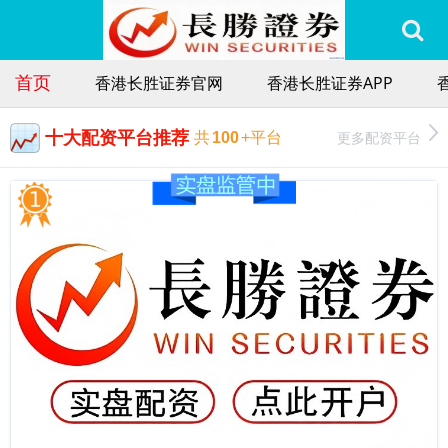
首页
香港长胜证券官网
香港长胜证券APP
十大配资平台推荐
更多配资平台
共
100
+平台