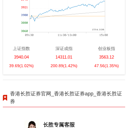
上证指数
深证成指
创业板指
3940.04
14311.01
3563.12
39.69
(1.02%)
200.89
(1.42%)
47.56
(1.35%)
香港长胜证券官网_香港长胜证券app_香港长胜证
券