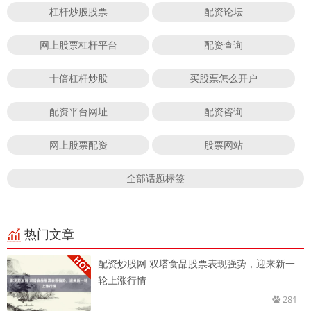
杠杆炒股股票
配资论坛
网上股票杠杆平台
配资查询
十倍杠杆炒股
买股票怎么开户
配资平台网址
配资咨询
网上股票配资
股票网站
全部话题标签
热门文章
配资炒股网 双塔食品股票表现强势，迎来新一
轮上涨行情
281