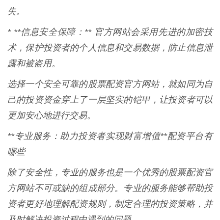
失。
* **信息安全保障：** 官方网站会采用先进的加密技
术，保护投资者的个人信息和交易数据，防止信息泄
露和被盗用。
选择一个安全可靠的股票配资官方网站，就如同为自
己的投资资金穿上了一层坚实的铠甲，让投资者可以
更加安心地进行交易。
**专业服务：助力投资者实现财富增值**配资平台有
哪些
除了安全性，专业的服务也是一个优秀的股票配资官
方网站不可或缺的组成部分。专业的服务能够帮助投
资者更好地理解配资规则，制定合理的投资策略，并
及时解决投资过程中遇到的问题。