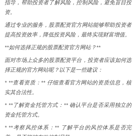
指导，帮助投资者了解风险，控制风险，避免盲目投
资。
通过专业的服务，股票配资官方网站能够帮助投资者
提高投资效率，降低投资风险，最终实现财富增值。
**如何选择正规的股票配资官方网站？**
面对市场上众多的股票配资平台，投资者应该如何选
择正规的官方网站呢？以下是一些建议：
* **查看资质：** 仔细查看官方网站的资质信息，核
实其合法性。
* **了解资金托管方式：** 确认平台是否采用独立的
资金托管方式。
* **考察风控体系：** 了解平台的风控体系是否完