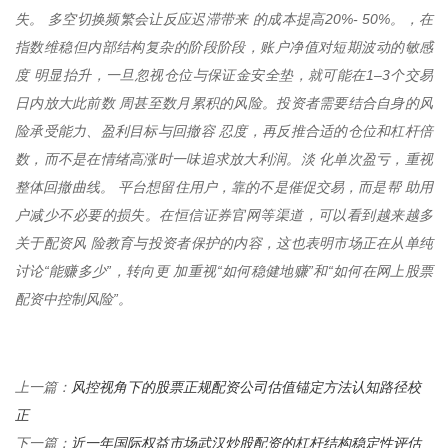
失。 多空切换频繁会让反应迟滞带来 的成本提高20%- 50%。，在
指数维稳但内部结构复杂的阶段阶段，账户净值对短期波动的敏感
度 明显抬升，一旦忽视仓位与保证金安全垫，就可能在1–3个交易
日内放大此前数 周甚至数月累积的风险。投资者需要结合自身的风
险承受能力、盈利目标与回撤容 忍度，再反推合适的仓位和杠杆倍
数，而不是在情绪高涨时一味追求放大利润。淡 化单次盈亏，重视
整体回撤曲线。 平台想留住用户，靠的不是催促交易，而是帮 助用
户减少不必要的损失。在恒信证券官网等渠道，可以看到越来越多
关于配资风 险教育与投资者保护的内容，这也表明市场正在从单纯
讨论“能赚多少”，转向更 加重视“如何稳健地赚”和“如何在网上股票
配资中控制风险”。
风控视角下的股票正规配资公司估值锚定方法认知路径校
上一篇：
正
近一年国际权益市场武汉炒股配资的杠杆结构稳定性评估
下一篇：