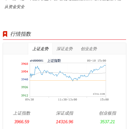
从资金安全
行情指数
上证走势
深证走势
创业走势
上证指数
深证成指
创业板指
3966.59
14316.96
3537.21