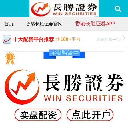
香港长胜证券APP
首页
香港长胜证券官网
十大配资平台推荐
更多配资平台
共
100
+平台